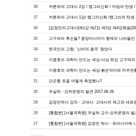
38
커튼뒤의 고대사 2강 / 텡그리신화 / 아담의 탄생 / 20
37
커튼뒤의 고대사 1강/ 텡그리신화 /텡그리의 탄생 / 20
36
[김정민의고대사]제1강.제2강.제3강.제4강묶음(201
35
고구려의 후손들? 중앙아시아가 형제의 나라들인
34
한국인의 고향, ‘신비의 왕국’ 찾았다
33
이종호의 과학이 만드는 세상-사상 최강 고구려의
32
이종호의 과학이 만드는 세상-붉은악마와 치우천
31
단군릉 유골 어떻게 측정했나?
30
우실하 - 요하문명의 발견 2017.06.26
29
김정민박사 강의 - 고대사: 고대사의 재고와 새로운
28
[통합본] [서울국학원] 우실하 교수-요하문명의 
27
[통합본] [서울국학원] 김정민 박사 - 유라시아에