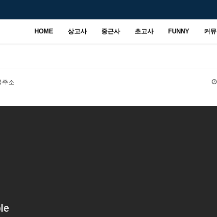
HOME
상고사
중근사
초고사
FUNNY
커뮤
글주소