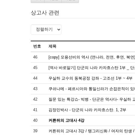
상고사 관련
번호
제목
46
[copy] 모용선비의 역사 (연나라, 전연, 후연, 북연
45
[역사 바로알기] 단군의 나라 카자흐스탄 1부 _ 
44
우실하 교수의 동북공정 강좌 - 고조선 1부 ~ 4부
43
쿠쉬나메 - 페르시아와 통일신라가 손잡은적이 있
42
질문 있는 특강쇼- 빅뱅 - 단군은 역사다- 우실하 
41
김정민박사 - 단군의 나라 카자흐스탄. 1, 2부
40
커튼뒤의 고대사 4강
39
커튼뒤의 고대사 3강 / 텡그리신화 / 여자의 탄생 / 20