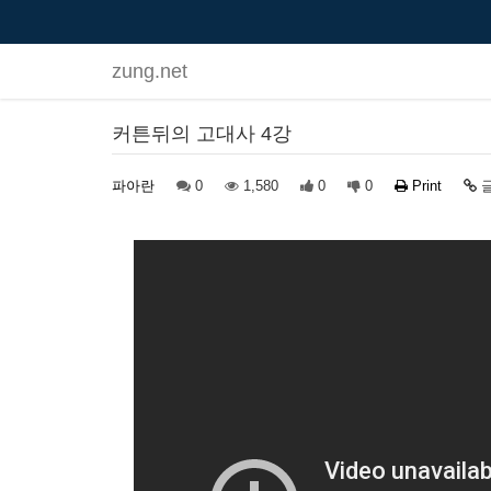
zung.net
커튼뒤의 고대사 4강
파아란
0
1,580
0
0
Print