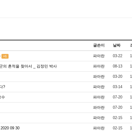
글쓴이
날짜
)
파아란
03-22
1
+1
단군의 흔적을 찾아서 _ 김정민 박사
파아란
08-13
1
파아란
03-20
1
다?
파아란
03-14
1
교수
파아란
07-20
1
파아란
07-20
1
파아란
02-15
1
20 09 30
파아란
02-15
1