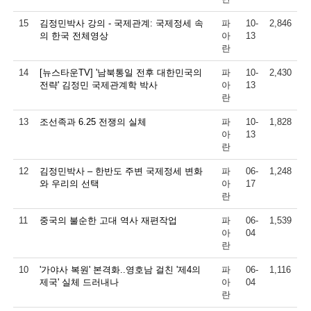
15
김정민박사 강의 - 국제관계: 국제정세 속
파
10-
2,846
의 한국 전체영상
아
13
란
14
[뉴스타운TV] '남북통일 전후 대한민국의
파
10-
2,430
전략' 김정민 국제관계학 박사
아
13
란
13
조선족과 6.25 전쟁의 실체
파
10-
1,828
아
13
란
12
김정민박사 – 한반도 주변 국제정세 변화
파
06-
1,248
와 우리의 선택
아
17
란
11
중국의 불순한 고대 역사 재편작업
파
06-
1,539
아
04
란
10
'가야사 복원' 본격화..영호남 걸친 '제4의
파
06-
1,116
제국' 실체 드러내나
아
04
란