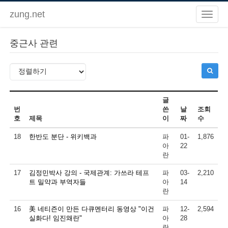
zung.net
중근사 관련
글
번
쓴
날
조회
호
제목
이
짜
수
18
한반도 분단 - 위키백과
파
01-
1,876
아
22
란
17
김정민박사 강의 - 국제관계: 가쓰라 테프
파
03-
2,210
트 밀약과 부역자들
아
14
란
16
美 네티즌이 만든 다큐멘터리 동영상 "이건
파
12-
2,594
실화다! 임진왜란"
아
28
란