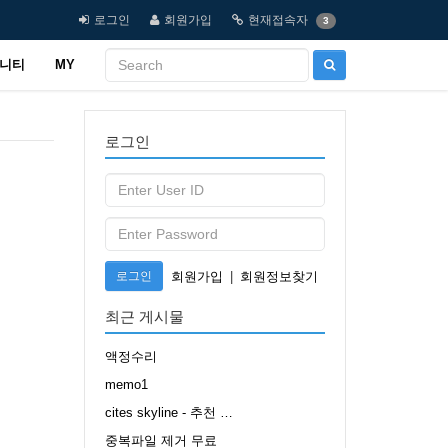
로그인
회원가입
현재접속자
3
니티
MY
로그인
로그인
회원가입
|
회원정보찾기
최근 게시물
액정수리
memo1
cites skyline - 추천 …
중복파일 제거 무료