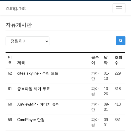
zung.net
자유게시판
번
글쓴
날
조회
호
제목
이
짜
수
62
cites skyline - 추천 모드
파아
01-
229
란
10
61
중복파일 제거 무료
파아
10-
318
란
26
60
XnViewMP - 이미지 뷰어
파아
09-
413
란
01
59
CornPlayer 단점
파아
09-
351
란
01