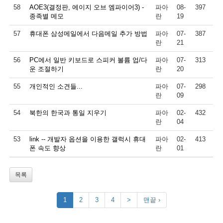
58
AOE3(결정판, 에이지 오브 엠파이어3) -
파아
08-
397
종족별 메모
란
19
57
휴대폰 삼성메일에서 다음메일 추가 방법
파아
07-
387
란
21
56
PC에서 일반 키보드로 스피커 볼륨 업/다
파아
07-
313
운 조절하기
란
20
55
개인적인 소견들...
파아
07-
298
란
09
54
북한의 한국과 통일 지우기
파아
02-
432
란
04
53
link -- 개발자 옵션을 이용한 갤럭시 휴대
파아
02-
413
폰 속도 향상
란
01
목록
1
2
3
4
>
맨끝 ›