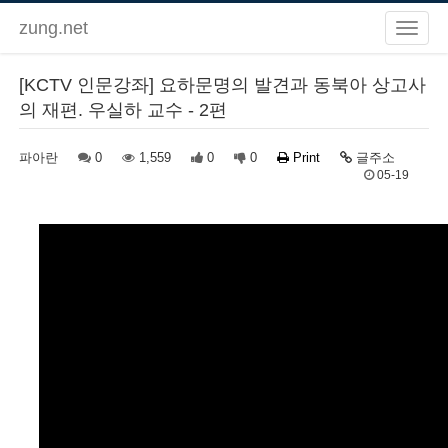
zung.net
[KCTV 인문강좌] 요하문명의 발견과 동북아 상고사
의 재편. 우실하 교수 - 2편
파아란
0
1,559
0
0
Print
글주소
05-19